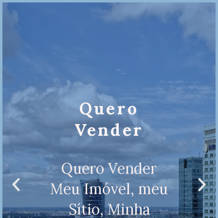
Quero
Vender
Quero Vender
Meu Imóvel, meu
Sítio, Minha