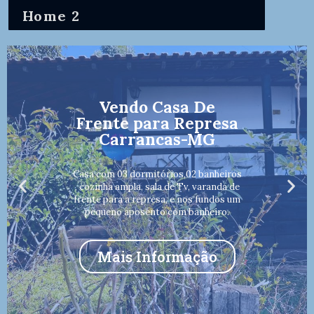
Home 2
Vendo Casa De
Frente para Represa
Carrancas-MG
Casa com 03 dormitórios,02 banheiros
, cozinha ampla, sala de Tv, varanda de
frente para a represa, e nos fundos um
pequeno aposento com banheiro.
Mais Informação