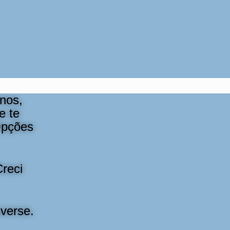
nos,
e te
Opções
Creci
verse.