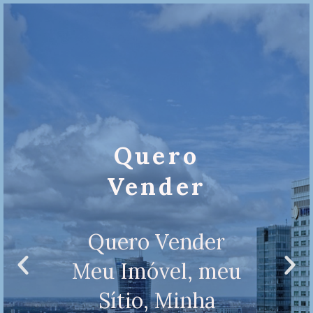
Quero
Vender
Quero Vender
Meu Imóvel, meu
Sítio, Minha