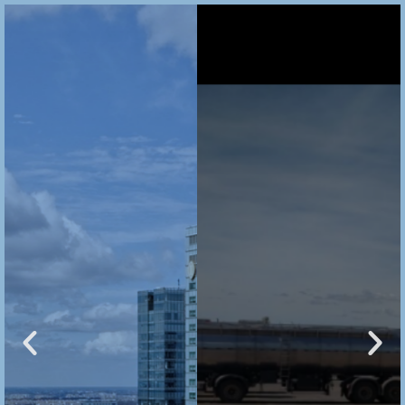
Faça
Contato
Compra e Venda
de Casas, Sítios,
Fazendas ,
Terrenos,