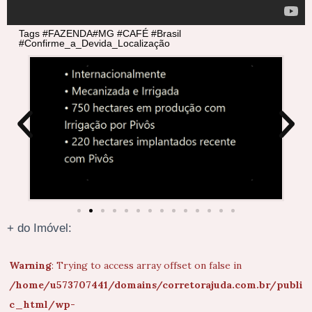
Tags #FAZENDA#MG #CAFÉ #Brasil
#Confirme_a_Devida_Localização
+ do Imóvel:
Warning
: Trying to access array offset on false in
/home/u573707441/domains/corretorajuda.com.br/publi
c_html/wp-