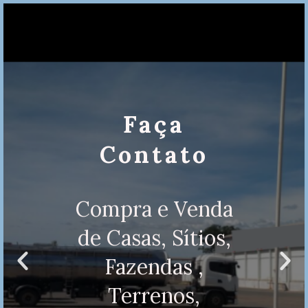
Faça
Contato
Compra e Venda
de Casas, Sítios,
Fazendas ,
Terrenos,