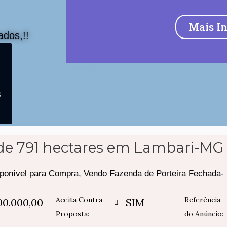
Mais I
dos,!!
16888101201
s
de 791 hectares em Lambari-MG
ponível para Compra, Vendo Fazenda de Porteira Fechada- 
Aceita Contra
Referência
00.000,00
SIM
Proposta:
do Anúncio: