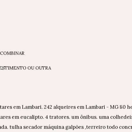
A COMBINAR
VESTIMENTO OU OUTRA
tares em Lambari. 242 alqueires em Lambari - MG 80 he
tares em eucalipto. 4 tratores. um ônibus. uma colhedei
hada. tulha secador máquina galpões ,terreiro todo concr