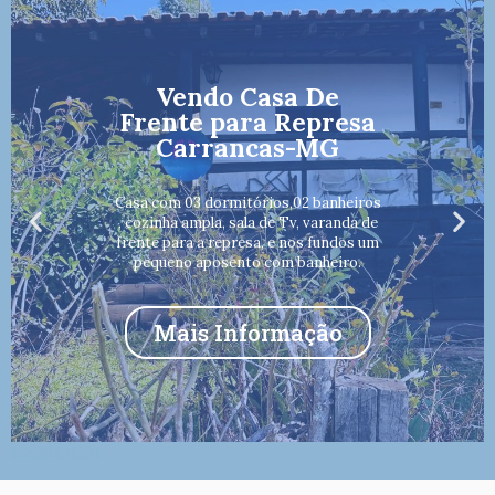
Vendo Casa De
Frente para Represa
Carrancas-MG
Casa com 03 dormitórios,02 banheiros
, cozinha ampla, sala de Tv, varanda de
frente para a represa, e nos fundos um
pequeno aposento com banheiro.
Mais Informação
16888101201