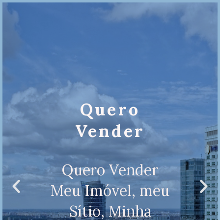
Quero
Vender
Quero Vender
Meu Imóvel, meu
Sítio, Minha