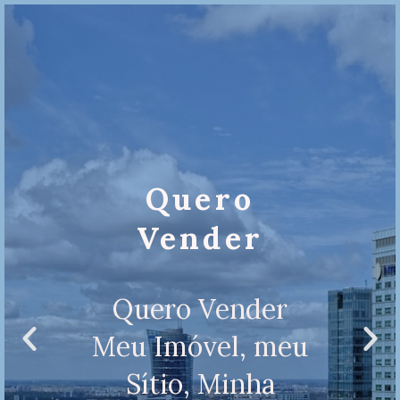
Quero
Vender
Quero Vender
Meu Imóvel, meu
Sítio, Minha