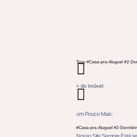
Tags #Casa-pra-Aluguel #2-D
+ do Imóvel:
um Pouco Mais:
#Casa-pra-Aluguel #2-Dormit
Nosso Site Sempre Está sen