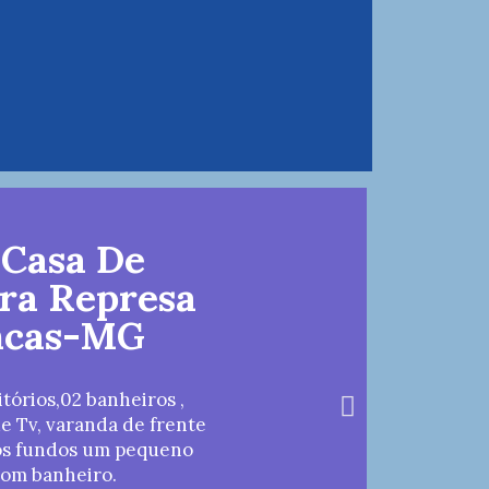
 Casa De
ara Represa
ncas-MG
tórios,02 banheiros ,
de Tv, varanda de frente
nos fundos um pequeno
com banheiro.