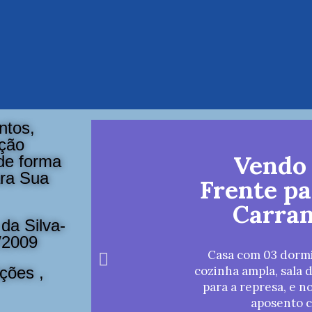
ntos,
ação
Vendo
 de forma
ara Sua
Frente p
Carra
da Silva-
/2009
Casa com 03 dormi
cozinha ampla, sala 
ções ,
para a represa, e 
aposento 