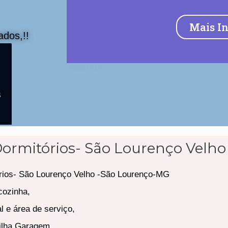
Mais I
dos,!!
16888101201
s
Dormitórios- São Lourenço Velh
rios- São Lourenço Velho -São Lourenço-MG
cozinha,
l e área de serviço,
ilha Garagem ,