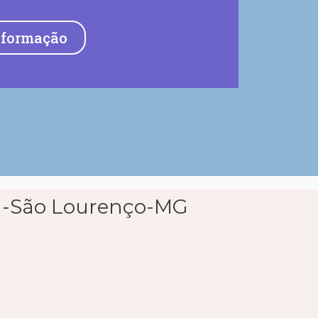
nformação
o -São Lourenço-MG