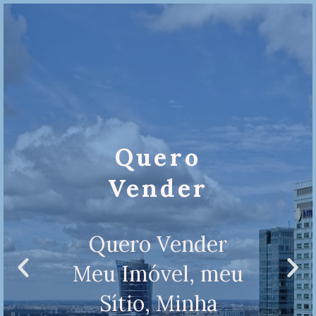
Quero
Vender
Quero Vender
Meu Imóvel, meu
Sítio, Minha