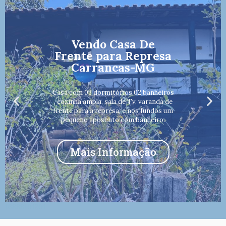
Vendo Casa De
Frente para Represa
Carrancas-MG
Casa com 03 dormitórios,02 banheiros
, cozinha ampla, sala de Tv, varanda de
frente para a represa, e nos fundos um
pequeno aposento com banheiro.
Mais Informação
16888101201