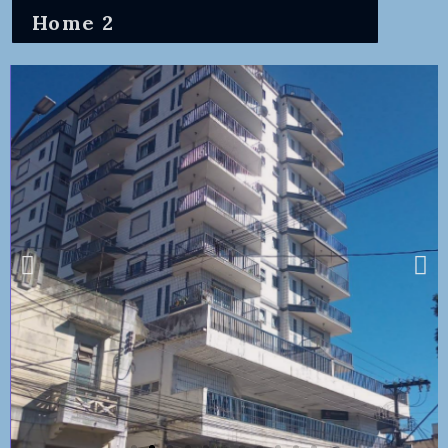
Home 2
Vendo Apartamento
2 dormitórios- São
Lourenço -MG .
Vídeos no final
Suíte com varanda, 1 quarto, 1
banheiro, Uma sala em L, copa cozinha,
área de serviço, banheiro empregada. 2
portas de acesso ao apartamento,
cozinha e sala. Vaga de Garagem.
Mais Informações