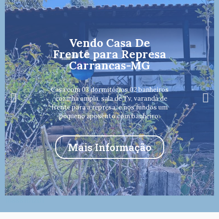
Vendo Casa De
Frente para Represa
Carrancas-MG
Casa com 03 dormitórios,02 banheiros
, cozinha ampla, sala de Tv, varanda de
frente para a represa, e nos fundos um
pequeno aposento com banheiro.
Mais Informação
16888101201