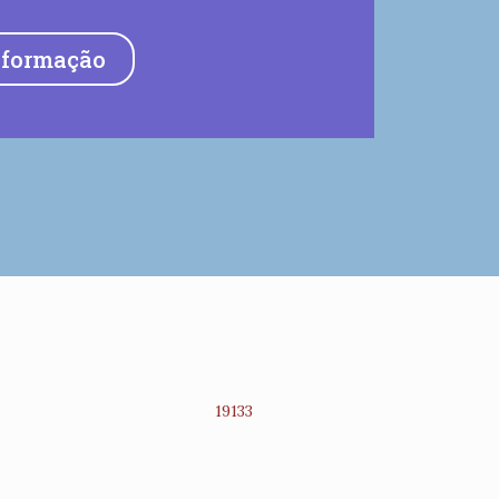
nformação
19133