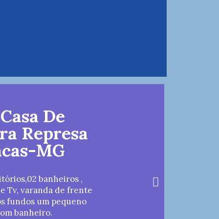
 Casa De
ara Represa
ncas-MG
tórios,02 banheiros ,
de Tv, varanda de frente
nos fundos um pequeno
com banheiro.