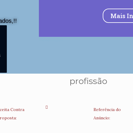
Mais I
dos,!!
16888101201
s
profissão
ceita Contra
Referência do
roposta:
Anúncio: