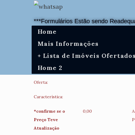
***Formulários Estão sendo Readequa
Home
Mais Informações
+ Lista de Imóveis Ofertado
Home 2
Oferta:
Característica:
*confirme se o
0,00
A
Preço Teve
P
Atualização