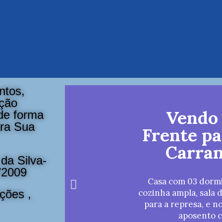
ntos,
ação
Vendo
 de forma
ara Sua
Frente p
Carra
da Silva-
/2009
Casa com 03 dormi
cozinha ampla, sala 
ções ,
para a represa, e 
aposento 