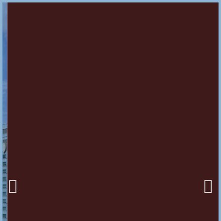
Faça
Contato
Compra e Venda
de Casas, Sítios,
Fazendas ,
Terrenos,