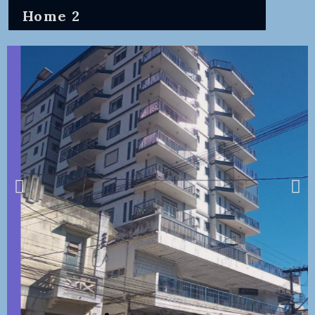
Home 2
Vendo Apartamento
2 dormitórios- São
Lourenço -MG .
Vídeos no final
Suíte com varanda, 1 quarto, 1
banheiro, Uma sala em L, copa cozinha,
área de serviço, banheiro empregada. 2
portas de acesso ao apartamento,
cozinha e sala. Vaga de Garagem.
Mais Informações