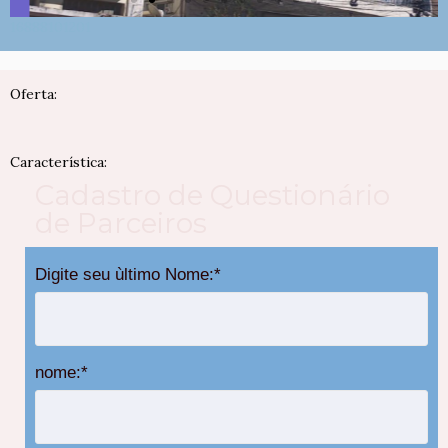
16888101201
Oferta:
Característica:
Cadastro de Questionário
de Parceiros
Digite seu ùltimo Nome:
*
nome:
*